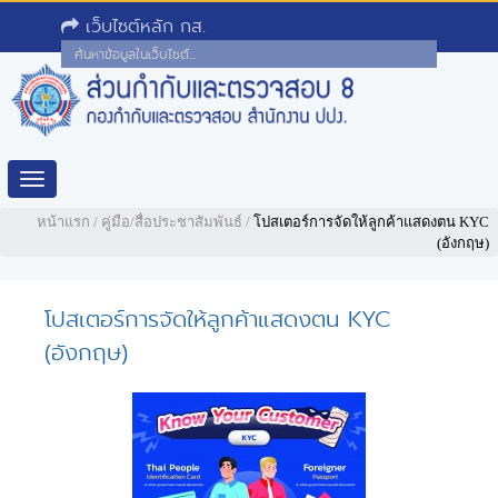
เว็บไซต์หลัก กส.
Toggle
navigation
หน้าแรก
/
คู่มือ/สื่อประชาสัมพันธ์
/
โปสเตอร์การจัดให้ลูกค้าแสดงตน KYC
(อังกฤษ)
โปสเตอร์การจัดให้ลูกค้าแสดงตน KYC
(อังกฤษ)